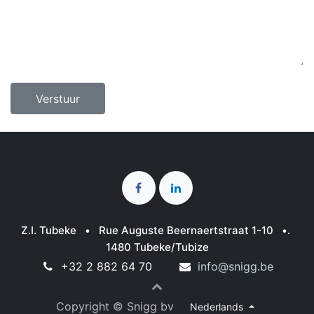
Verstuur
Z.I. Tubeke •
Rue Auguste Beernaertstraat 1-10 •.
1480 Tubeke/Tubize
+32 2 882 64 70
info@snigg.be
Copyright © Snigg bv
Nederlands