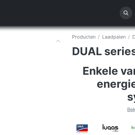
enten
Afspraak
Downloads
Offerte
Producten
Laadpalen
D
DUAL serie
Enkele va
energi
s
Bek