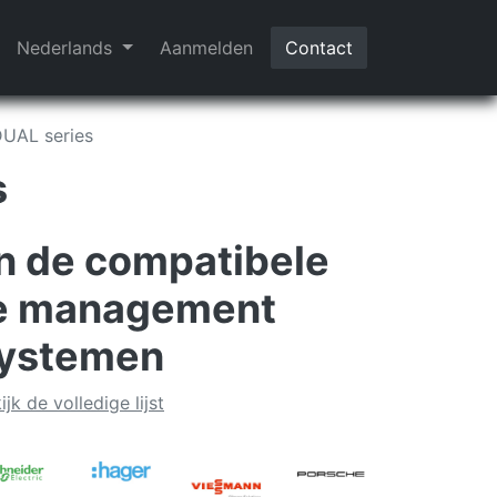
Nederlands
Aanmelden
Contact
UAL series
s
n de compatibele
e management
ystemen
ijk de volledige lijst