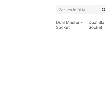
BUSINESS
BUSINESS
Dual Master -
Dual Sla
Socket
Socket