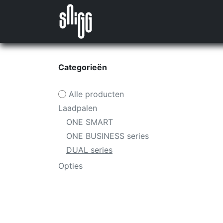
Overslaan naar inhoud
Nieuws
Producten
Evenem
Categorieën
Alle producten
Laadpalen
ONE SMART
ONE BUSINESS series
DUAL series
Opties