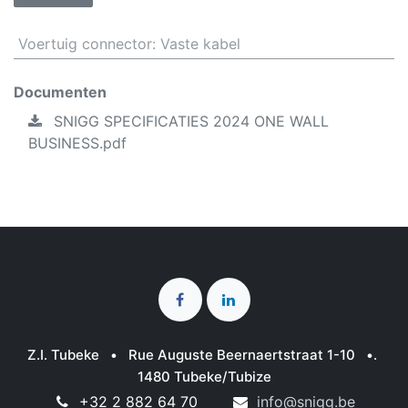
Voertuig connector
:
Vaste kabel
Documenten
SNIGG SPECIFICATIES 2024 ONE WALL
BUSINESS.pdf
Z.I. Tubeke •
Rue Auguste Beernaertstraat 1-10 •.
1480 Tubeke/Tubize
+32 2 882 64 70
info@snigg.be