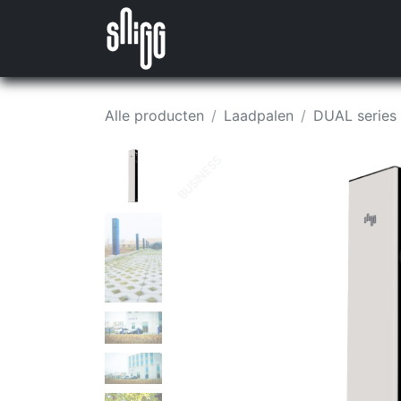
Overslaan naar inhoud
Nieuws
Producten
Evenem
Alle producten
Laadpalen
DUAL series
BUSINESS
BUSINESS