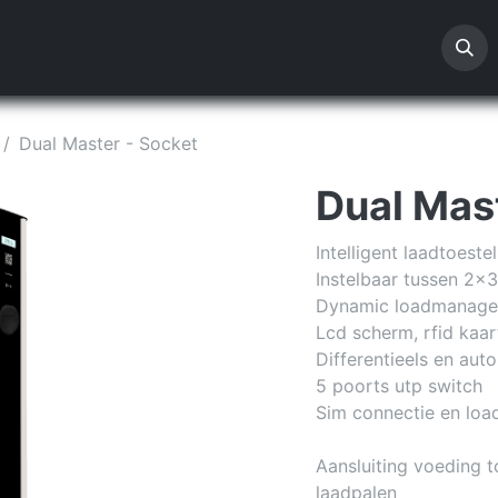
enten
Afspraak
Downloads
Offerte
Dual Master - Socket
Dual Mas
Intelligent laadtoest
Instelbaar tussen 2x
Dynamic loadmanagem
Lcd scherm, rfid kaar
Differentieels en au
5 poorts utp switch
Sim connectie en loa
Aansluiting voeding 
laadpalen