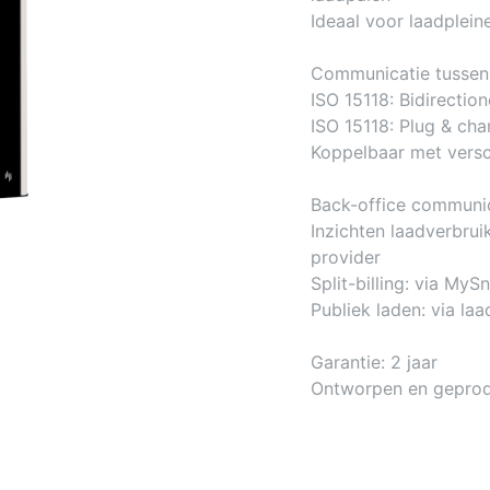
Ideaal voor laadplein
Communicatie tussen
ISO 15118: Bidirectio
ISO 15118: Plug & ch
Koppelbaar met versc
Back-office communic
Inzichten laadverbrui
provider
Split-billing: via MyS
Publiek laden: via laa
Garantie: 2 jaar
Ontworpen en geprod