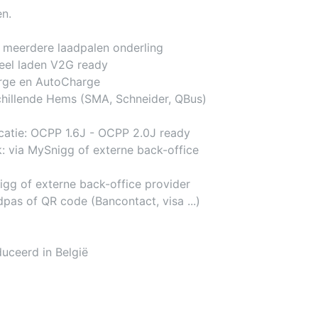
en.
 meerdere laadpalen onderling
neel laden V2G ready
arge en AutoCharge
hillende Hems (SMA, Schneider, QBus)
atie: OCPP 1.6J - OCPP 2.0J ready
k: via MySnigg of externe back-office
nigg of externe back-office provider
dpas of QR code (Bancontact, visa ...)
uceerd in België