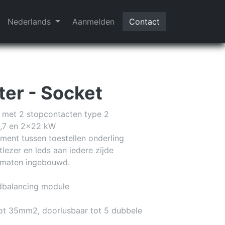
Nederlands
Aanmelden
Contact
ter - Socket
el met 2 stopcontacten type 2
3,7 en 2x22 kW
ent tussen toestellen onderling
tlezer en leds aan iedere zijde
tomaten ingebouwd.
dbalancing module
tot 35mm2, doorlusbaar tot 5 dubbele